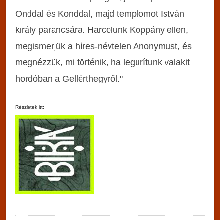
Onddal és Konddal, majd templomot István
király parancsára. Harcolunk Koppány ellen,
megismerjük a híres-névtelen Anonymust, és
megnézzük, mi történik, ha legurítunk valakit
hordóban a Gellérthegyről."
Részletek itt: