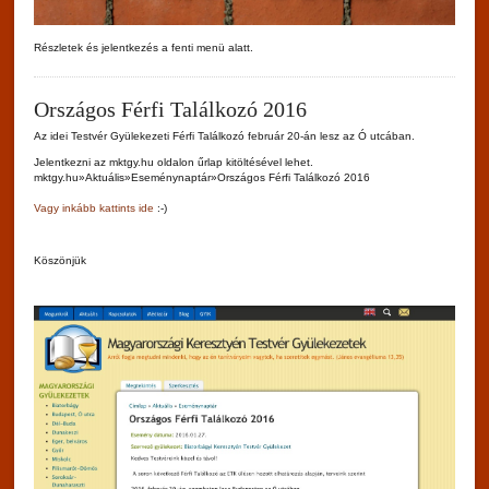
Részletek és jelentkezés a fenti menü alatt.
Országos Férfi Találkozó 2016
Az idei Testvér Gyülekezeti Férfi Találkozó február 20-án lesz az Ó utcában.
Jelentkezni az mktgy.hu oldalon űrlap kitöltésével lehet.
mktgy.hu»Aktuális»Eseménynaptár»Országos Férfi Találkozó 2016
Vagy inkább kattints ide
:-)
Köszönjük