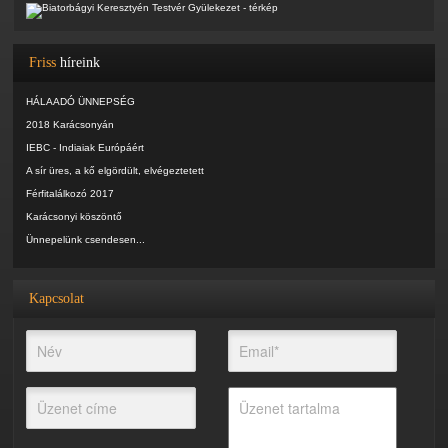
Friss
híreink
HÁLAADÓ ÜNNEPSÉG
2018 Karácsonyán
IEBC - Indiaiak Európáért
A sír üres, a kő elgördült, elvégeztetett
Férfitalálkozó 2017
Karácsonyi köszöntő
Ünnepelünk csendesen...
Kapcsolat