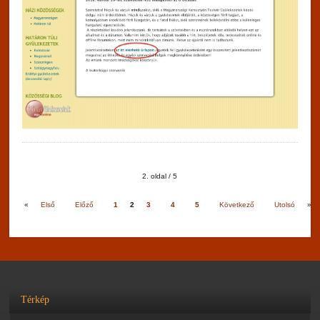
2. oldal / 5
«
Első
Előző
1
2
3
4
5
Következő
Utolsó
»
Térkép