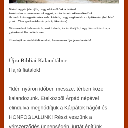
Biatorbágyról jelentjük, hogy elkészültünk a tetővel!
Azért mi most szusszanunk egyet, aztán ismét nekiveselkedünk.
Ha tudtok és egyetértetek vele, kérünk, hogy segítsétek az építkezést (bal felső
gomb: Támogatás- Adományok építkezésre)
Mi is mindent beleteszünk, amit tudunk, és érzékeljük, hogy Jézus Krisztus, a
gyülekezet Ura velünk van.
Köszönjük az érdeklődéseteket, hamarosan újra jelentkezünk!
Újra Bibliai Kalandtábor
Hajrá fiatalok!
"Idén nyáron időben messze, térben közel
kalandozunk. Etelközből Árpád népével
elindulva meghódítjuk a Kárpátok hágóit és
HONFOGLALUNK! Részt veszünk a
vérszerződés ünnepségén, jurtát építünk