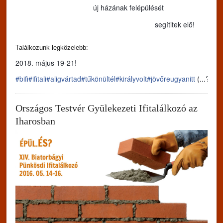
új házának felépülését
segítitek elő!
Találkozunk legközelebb:
2018. május 19-21!
#bifi
#ifitali
#aligvártad
#tűkönültél
#királyvolt
#jövőreugyanitt
(...?)
Országos Testvér Gyülekezeti Ifitalálkozó az
Iharosban