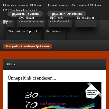
Istentisztelet: vasárnap 10.00 óra Imaórák: vasárnap 9.15 és csütörtök 19.00 óra
2051 Biatorbágy, Lomb utca 2.
In English
Auf Deutsch
Gyülekezet
Építkezés
Kalendárium
A biatorbágyi közösség
Az épülő imaházról
"Kapcsolatban" projekt
Ifi találkozó
Támogatás - Adományok építkezésre
Főoldal
Ünnepelünk csendesen...