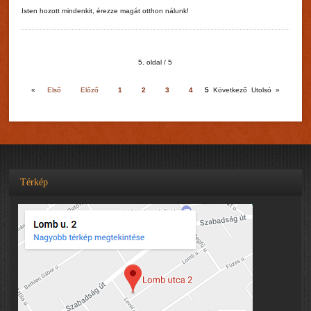
Isten hozott mindenkit, érezze magát otthon nálunk!
5. oldal / 5
«
Első
Előző
1
2
3
4
5
Következő
Utolsó
»
Térkép