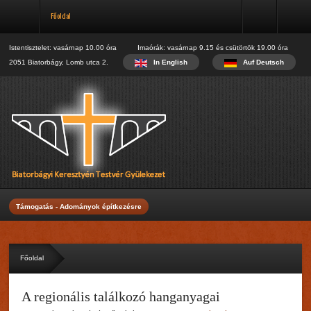
Május
Főoldal
Májusi beszámoló
Június
Júniusi beszámoló
Istentisztelet: vasárnap 10.00 óra Imaórák: vasárnap 9.15 és csütörtök 19.00 óra
Regisztráció
Július
2051 Biatorbágy, Lomb utca 2.
In English
Auf Deutsch
Name:
Júliusi beszámoló
Augusztus
*
Augusztusi beszámoló
Username:
Szeptember
Október
*
Ifi találkozó
E-mail:
*
Verify E-mail:
Támogatás - Adományok építkezésre
*
Password:
*
Főoldal
Verify Password:
A regionális találkozó hanganyagai
*