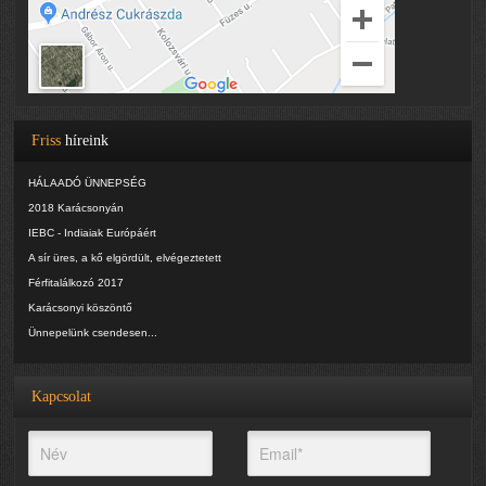
Friss
híreink
HÁLAADÓ ÜNNEPSÉG
2018 Karácsonyán
IEBC - Indiaiak Európáért
A sír üres, a kő elgördült, elvégeztetett
Férfitalálkozó 2017
Karácsonyi köszöntő
Ünnepelünk csendesen...
Kapcsolat