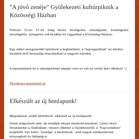
"A jövő zenéje" Gyülekezeti kultúrpiknik a
Közösségi Házban
Február 21-én 17-19 óráig közös zenélgetés, szavalgatás, énekelgetés,
beszélgetés, sütizgetés volt kicsikkel és nagyokkal a Közösségi Házban.
Egy vidám seregszemlét tartottunk a legkisebbek, a "legnagyobbak" és minden
közöttük lévő korosztály részvételével a magunk örömére.
A tapasztalatok és a visszajelzések alapján nem ez volt az utolsó ilyen alkalom! :-)
Fényképes beszámoló itt
Elkészült az új honlapunk!
Megvalósult, amiről álmodtunk, elkészült az új honlapunk!
Sokat dolgoztunk vele, de reméljük elnyeri mindenki tetszését. Lehet nézni
fényképeket a Galériában, olvasni cikkeket a Gyülekezetről, a "Kapcsolatban"
projektről. Van külön "szobája" a fiataloknak - amit maguk szerkesztenek,
könyvajánló és faliújság is.