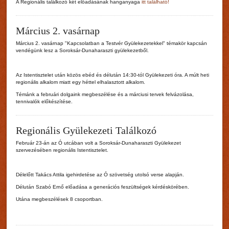
A Regionális találkozó két előadásának hanganyaga
itt található!
Fields marked with an asterisk (*) are required.
Register
Március 2. vasárnap
Privacy policy
*
Március 2. vasárnap "Kapcsolatban a Testvér Gyülekezetekkel" témakör kapcsán
vendégünk lesz a Soroksár-Dunaharaszti gyülekezetből.
Az Istentisztelet után közös ebéd és délután 14:30-tól Gyülekezeti óra. A múlt heti
regionális alkalom miatt egy héttel elhalasztott alkalom.
Témánk a februári dolgaink megbeszélése és a márciusi tervek felvázolása,
tennivalók előkészítése.
Regionális Gyülekezeti Találkozó
Február 23-án az Ó utcában volt a Soroksár-Dunaharaszti Gyülekezet
szervezésében regionális Istentisztelet.
Délelőtt Takács Attila igehirdetése az Ó szövetség utolsó verse alapján.
Délután Szabó Ernő előadása a generációs feszültségek kérdéskörében.
Utána megbeszélések 8 csoportban.