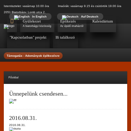
Istentisztelet: vasárnap 10.00 óra Imaórák: vasárnap 9.15 és csütörtök 19.00 óra
2051 Biatorbágy, Lomb utca 2.
In English
Auf Deutsch
Gyülekezet
Építkezés
Kalendárium
A biatorbágyi közösség
Az épülő imaházról
"Kapcsolatban" projekt
Ifi találkozó
Támogatás - Adományok építkezésre
Főoldal
Ünnepelünk csendesen...
2016.08.31.
2016.08.31.