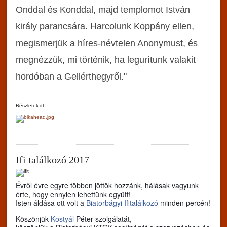
Onddal és Konddal, majd templomot István
király parancsára. Harcolunk Koppány ellen,
megismerjük a híres-névtelen Anonymust, és
megnézzük, mi történik, ha legurítunk valakit
hordóban a Gellérthegyről."
Részletek itt:
Ifi találkozó 2017
Évről évre egyre többen jöttök hozzánk, hálásak vagyunk
érte, hogy ennyien lehettünk együtt!
Isten áldása ott volt a
Biatorbágyi Ifitalálkozó
minden percén!
Köszönjük
Kostyál
Péter szolgálatát,