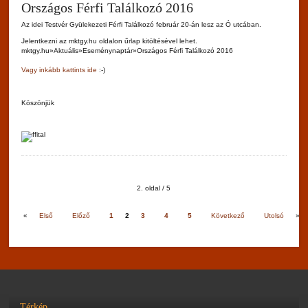
Országos Férfi Találkozó 2016
Az idei Testvér Gyülekezeti Férfi Találkozó február 20-án lesz az Ó utcában.
Jelentkezni az mktgy.hu oldalon űrlap kitöltésével lehet.
mktgy.hu»Aktuális»Eseménynaptár»Országos Férfi Találkozó 2016
Vagy inkább kattints ide
:-)
Köszönjük
2. oldal / 5
«
Első
Előző
1
2
3
4
5
Következő
Utolsó
»
Térkép