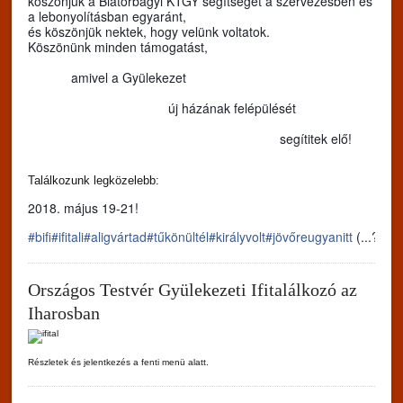
köszönjük a Biatorbágyi KTGY segítségét a szervezésben és
a lebonyolításban egyaránt,
és köszönjük nektek, hogy velünk voltatok.
Köszönünk minden támogatást,
amivel a Gyülekezet
új házának felépülését
segítitek elő!
Találkozunk legközelebb:
2018. május 19-21!
#bifi
#ifitali
#aligvártad
#tűkönültél
#királyvolt
#jövőreugyanitt
(...?)
Országos Testvér Gyülekezeti Ifitalálkozó az
Iharosban
Részletek és jelentkezés a fenti menü alatt.