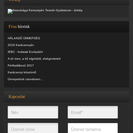
Friss
híreink
HÁLAADÓ ÜNNEPSÉG
2018 Karácsonyán
IEBC - Indiaiak Európáért
A sír üres, a kő elgördült, elvégeztetett
Férfitalálkozó 2017
Karácsonyi köszöntő
Ünnepelünk csendesen...
Kapcsolat