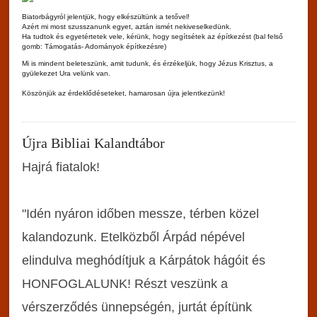
Biatorbágyról jelentjük, hogy elkészültünk a tetővel!
Azért mi most szusszanunk egyet, aztán ismét nekiveselkedünk.
Ha tudtok és egyetértetek vele, kérünk, hogy segítsétek az építkezést (bal felső
gomb: Támogatás- Adományok építkezésre)
Mi is mindent beleteszünk, amit tudunk, és érzékeljük, hogy Jézus Krisztus, a
gyülekezet Ura velünk van.
Köszönjük az érdeklődéseteket, hamarosan újra jelentkezünk!
Újra Bibliai Kalandtábor
Hajrá fiatalok!
"Idén nyáron időben messze, térben közel
kalandozunk. Etelközből Árpád népével
elindulva meghódítjuk a Kárpátok hágóit és
HONFOGLALUNK! Részt veszünk a
vérszerződés ünnepségén, jurtát építünk