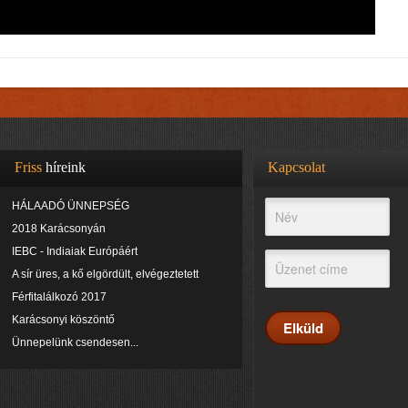
Friss
híreink
Kapcsolat
HÁLAADÓ ÜNNEPSÉG
2018 Karácsonyán
IEBC - Indiaiak Európáért
A sír üres, a kő elgördült, elvégeztetett
Férfitalálkozó 2017
Karácsonyi köszöntő
Ünnepelünk csendesen...