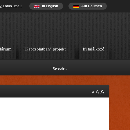
y, Lomb utca 2.
In English
Auf Deutsch
dárium
"Kapcsolatban" projekt
Ifi találkozó
A
A
A