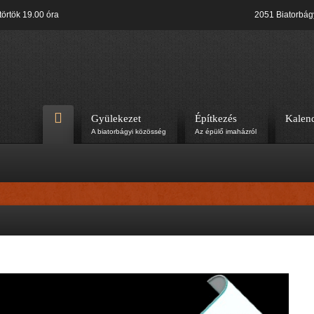
örtök 19.00 óra
2051 Biatorbág
Gyülekezet
Építkezés
Kalen
A biatorbágyi közösség
Az épülő imaházról