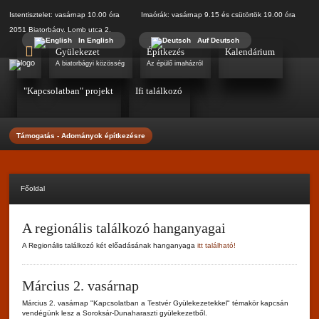
Istentisztelet: vasárnap 10.00 óra Imaórák: vasárnap 9.15 és csütörtök 19.00 óra
2051 Biatorbágy, Lomb utca 2.
In English
Auf Deutsch
Gyülekezet
Építkezés
Kalendárium
A biatorbágyi közösség
Az épülő imaházról
"Kapcsolatban" projekt
Ifi találkozó
Támogatás - Adományok építkezésre
Főoldal
A regionális találkozó hanganyagai
A Regionális találkozó két előadásának hanganyaga
itt található!
Március 2. vasárnap
Március 2. vasárnap "Kapcsolatban a Testvér Gyülekezetekkel" témakör kapcsán
vendégünk lesz a Soroksár-Dunaharaszti gyülekezetből.