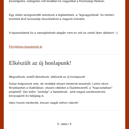
beszélgetés, sütizgetés volt kicsikkel és nagyokkal a Közösségi Házban.
Egy vidám seregszemlét tartottunk a legkisebbek, a "legnagyobbak" és minden
közöttük lévő korosztály részvételével a magunk örömére.
A tapasztalatok és a visszajelzések alapján nem ez volt az utolsó ilyen alkalom! :-)
Fényképes beszámoló itt
Elkészült az új honlapunk!
Megvalósult, amiről álmodtunk, elkészült az új honlapunk!
Sokat dolgoztunk vele, de reméljük elnyeri mindenki tetszését. Lehet nézni
fényképeket a Galériában, olvasni cikkeket a Gyülekezetről, a "Kapcsolatban"
projektről. Van külön "szobája" a fiataloknak - amit maguk szerkesztenek,
könyvajánló és faliújság is.
Isten hozott mindenkit, érezze magát otthon nálunk!
5. oldal / 5