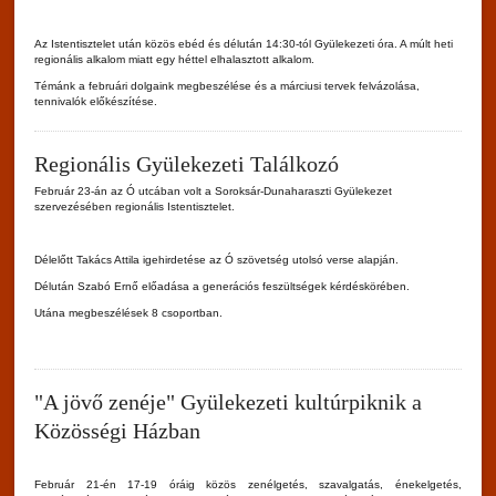
Az Istentisztelet után közös ebéd és délután 14:30-tól Gyülekezeti óra. A múlt heti
regionális alkalom miatt egy héttel elhalasztott alkalom.
Témánk a februári dolgaink megbeszélése és a márciusi tervek felvázolása,
tennivalók előkészítése.
Regionális Gyülekezeti Találkozó
Február 23-án az Ó utcában volt a Soroksár-Dunaharaszti Gyülekezet
szervezésében regionális Istentisztelet.
Délelőtt Takács Attila igehirdetése az Ó szövetség utolsó verse alapján.
Délután Szabó Ernő előadása a generációs feszültségek kérdéskörében.
Utána megbeszélések 8 csoportban.
"A jövő zenéje" Gyülekezeti kultúrpiknik a
Közösségi Házban
Február 21-én 17-19 óráig közös zenélgetés, szavalgatás, énekelgetés,