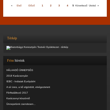
«
Első
Előző
1
2
3
4
5
Következő
Utolsó
»
Térkép
Friss
híreink
HÁLAADÓ ÜNNEPSÉG
2018 Karácsonyán
IEBC - Indiaiak Európáért
A sír üres, a kő elgördült, elvégeztetett
Férfitalálkozó 2017
Karácsonyi köszöntő
Ünnepelünk csendesen...