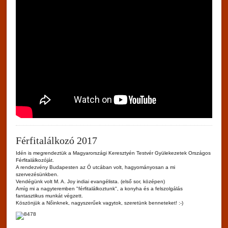
Férfitalálkozó 2017
Idén is megrendeztük a Magyarországi Keresztyén Testvér Gyülekezetek Országos
Férfitalálkozóját.
A rendezvény Budapesten az Ó utcában volt, hagyományosan a mi
szervezésünkben.
Vendégünk volt M. A. Joy indiai evangélista. (első sor, középen)
Amíg mi a nagyteremben "férfitalálkoztunk", a konyha és a felszolgálás
fantasztikus munkát végzett.
Köszönjük a Nőinknek, nagyszerűek vagytok, szeretünk benneteket! :-)