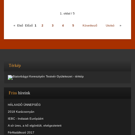
1. oldal / 5
«
Első
Előző
1
2
3
4
5
Következő
Utolsó
»
Térkép
Friss
híreink
HÁLAADÓ ÜNNEPSÉG
2018 Karácsonyán
IEBC - Indiaiak Európáért
A sír üres, a kő elgördült, elvégeztetett
Férfitalálkozó 2017