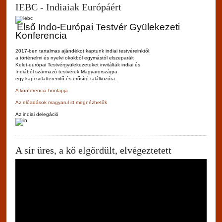
IEBC - Indiaiak Európáért
Első Indo-Európai Testvér Gyülekezeti
Konferencia
2017-ben tartalmas ajándékot kaptunk indiai testvéreinktől:
a történelmi és nyelvi okokból egymástól elszeparált
Kelet-európai Testvérgyülekezeteket invitálták indiai és
Indiából származó testvérek Magyarországra
egy kapcsolatteremtő és erősítő találkozóra.
A konferencia honlapja
Az előadások magyarul itt megnézhetők
Az indiai delegáció
A sír üres, a kő elgördült, elvégeztetett