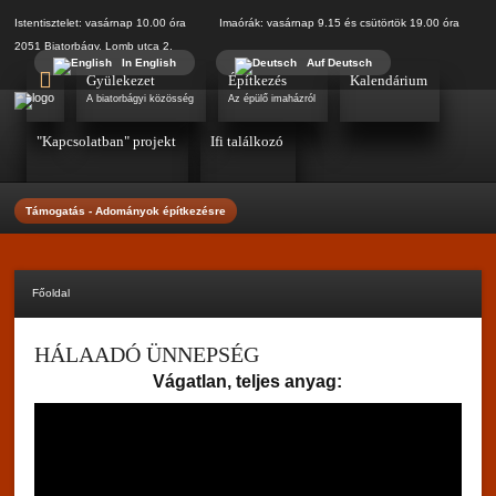
Istentisztelet: vasárnap 10.00 óra Imaórák: vasárnap 9.15 és csütörtök 19.00 óra
2051 Biatorbágy, Lomb utca 2.
In English
Auf Deutsch
Gyülekezet
Építkezés
Kalendárium
A biatorbágyi közösség
Az épülő imaházról
"Kapcsolatban" projekt
Ifi találkozó
Támogatás - Adományok építkezésre
Főoldal
HÁLAADÓ ÜNNEPSÉG
Vágatlan, teljes anyag: