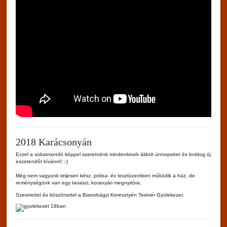
2018 Karácsonyán
Ezzel a sokatmondó képpel szeretnénk mindenkinek áldott ünnepeket és boldog új
eszetendőt kívánni! :-)
Még nem vagyunk teljesen kész, próba- és tesztüzemben működik a ház, de
reménységünk van egy tavaszi, koranyári megnyitóra.
Szeretettel és köszönettel a Biatorbágyi Keresztyén Testvér Gyülekezet.