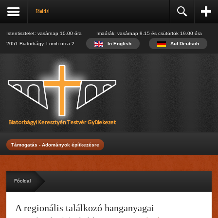
Május
Főoldal
Májusi beszámoló
Június
Júniusi beszámoló
Istentisztelet: vasárnap 10.00 óra Imaórák: vasárnap 9.15 és csütörtök 19.00 óra
Regisztráció
Július
2051 Biatorbágy, Lomb utca 2.
In English
Auf Deutsch
Name:
Júliusi beszámoló
Augusztus
*
Augusztusi beszámoló
Username:
Szeptember
Október
*
Ifi találkozó
E-mail:
*
Verify E-mail:
Támogatás - Adományok építkezésre
*
Password:
*
Főoldal
Verify Password:
A regionális találkozó hanganyagai
*