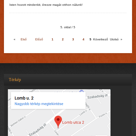
Isten hozott mindenkit, érezze magát otthon nálunk!
5. oldal / 5
«
Első
Előző
1
2
3
4
5
Következő
Utolsó
»
Térkép