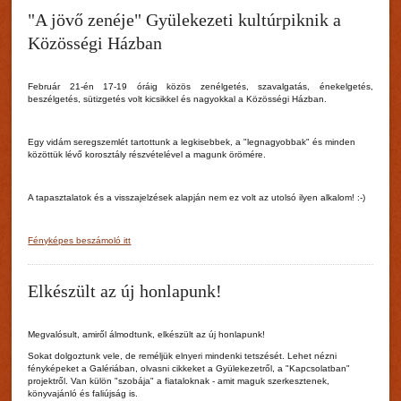
"A jövő zenéje" Gyülekezeti kultúrpiknik a
Közösségi Házban
Február 21-én 17-19 óráig közös zenélgetés, szavalgatás, énekelgetés,
beszélgetés, sütizgetés volt kicsikkel és nagyokkal a Közösségi Házban.
Egy vidám seregszemlét tartottunk a legkisebbek, a "legnagyobbak" és minden
közöttük lévő korosztály részvételével a magunk örömére.
A tapasztalatok és a visszajelzések alapján nem ez volt az utolsó ilyen alkalom! :-)
Fényképes beszámoló itt
Elkészült az új honlapunk!
Megvalósult, amiről álmodtunk, elkészült az új honlapunk!
Sokat dolgoztunk vele, de reméljük elnyeri mindenki tetszését. Lehet nézni
fényképeket a Galériában, olvasni cikkeket a Gyülekezetről, a "Kapcsolatban"
projektről. Van külön "szobája" a fiataloknak - amit maguk szerkesztenek,
könyvajánló és faliújság is.