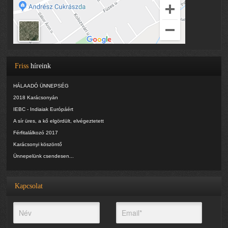
Friss
híreink
HÁLAADÓ ÜNNEPSÉG
2018 Karácsonyán
IEBC - Indiaiak Európáért
A sír üres, a kő elgördült, elvégeztetett
Férfitalálkozó 2017
Karácsonyi köszöntő
Ünnepelünk csendesen...
Kapcsolat