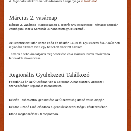
A Regionális találkozó két előadásának hanganyaga
itt található!
Fields marked with an asterisk (*) are required.
Register
Március 2. vasárnap
Privacy policy
*
Március 2. vasárnap "Kapcsolatban a Testvér Gyülekezetekkel" témakör kapcsán
vendégünk lesz a Soroksár-Dunaharaszti gyülekezetből.
Az Istentisztelet után közös ebéd és délután 14:30-tól Gyülekezeti óra. A múlt heti
regionális alkalom miatt egy héttel elhalasztott alkalom.
Témánk a februári dolgaink megbeszélése és a márciusi tervek felvázolása,
tennivalók előkészítése.
Regionális Gyülekezeti Találkozó
Február 23-án az Ó utcában volt a Soroksár-Dunaharaszti Gyülekezet
szervezésében regionális Istentisztelet.
Délelőtt Takács Attila igehirdetése az Ó szövetség utolsó verse alapján.
Délután Szabó Ernő előadása a generációs feszültségek kérdéskörében.
Utána megbeszélések 8 csoportban.