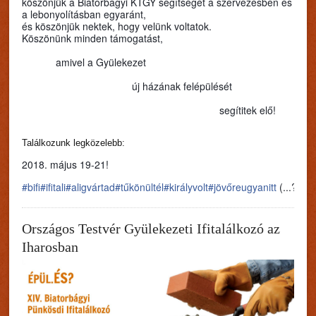
köszönjük a Biatorbágyi KTGY segítségét a szervezésben és
a lebonyolításban egyaránt,
és köszönjük nektek, hogy velünk voltatok.
Köszönünk minden támogatást,
amivel a Gyülekezet
új házának felépülését
segítitek elő!
Találkozunk legközelebb:
2018. május 19-21!
#bifi
#ifitali
#aligvártad
#tűkönültél
#királyvolt
#jövőreugyanitt
(...?)
Országos Testvér Gyülekezeti Ifitalálkozó az
Iharosban