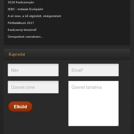
2018 Karácsonyán
IEBC - Indiaiak Európáért
A sír üres, a kő elgördült, elvégeztetett
Férfitalálkozó 2017
Karácsonyi köszöntő
Ünnepelünk csendesen...
Kapcsolat