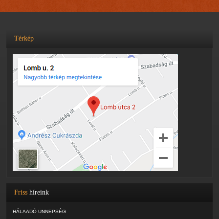
Térkép
Friss
híreink
HÁLAADÓ ÜNNEPSÉG