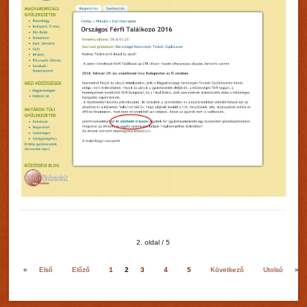
2. oldal / 5
«
Első
Előző
1
2
3
4
5
Következő
Utolsó
»