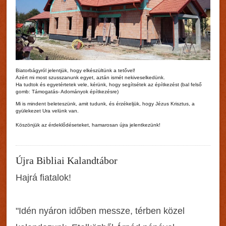
Biatorbágyról jelentjük, hogy elkészültünk a tetővel!
Azért mi most szusszanunk egyet, aztán ismét nekiveselkedünk.
Ha tudtok és egyetértetek vele, kérünk, hogy segítsétek az építkezést (bal felső
gomb: Támogatás- Adományok építkezésre)
Mi is mindent beleteszünk, amit tudunk, és érzékeljük, hogy Jézus Krisztus, a
gyülekezet Ura velünk van.
Köszönjük az érdeklődéseteket, hamarosan újra jelentkezünk!
Újra Bibliai Kalandtábor
Hajrá fiatalok!
"Idén nyáron időben messze, térben közel