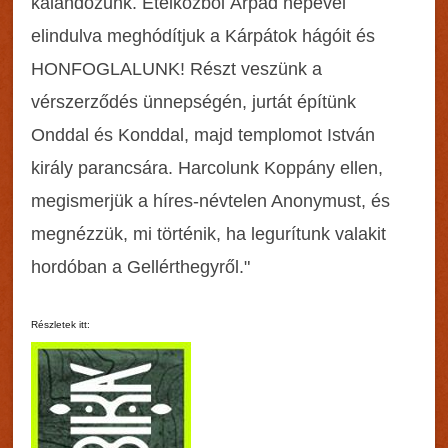
kalandozunk. Etelközből Árpád népével
elindulva meghódítjuk a Kárpátok hágóit és
HONFOGLALUNK! Részt veszünk a
vérszerződés ünnepségén, jurtát építünk
Onddal és Konddal, majd templomot István
király parancsára. Harcolunk Koppány ellen,
megismerjük a híres-névtelen Anonymust, és
megnézzük, mi történik, ha legurítunk valakit
hordóban a Gellérthegyről."
Részletek itt: