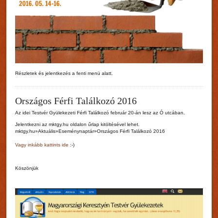
Részletek és jelentkezés a fenti menü alatt.
Országos Férfi Találkozó 2016
Az idei Testvér Gyülekezeti Férfi Találkozó február 20-án lesz az Ó utcában.
Jelentkezni az mktgy.hu oldalon űrlap kitöltésével lehet.
mktgy.hu»Aktuális»Eseménynaptár»Országos Férfi Találkozó 2016
Vagy inkább kattints ide
:-)
Köszönjük