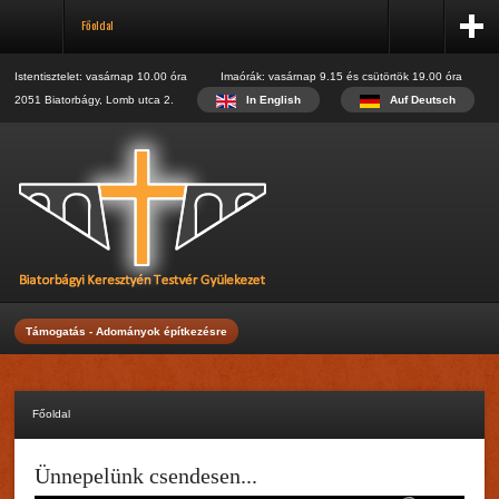
Május
Főoldal
Májusi beszámoló
Június
Júniusi beszámoló
Istentisztelet: vasárnap 10.00 óra Imaórák: vasárnap 9.15 és csütörtök 19.00 óra
Regisztráció
Július
2051 Biatorbágy, Lomb utca 2.
In English
Auf Deutsch
Name:
Júliusi beszámoló
Augusztus
*
Augusztusi beszámoló
Username:
Szeptember
Október
*
Ifi találkozó
E-mail:
*
Verify E-mail:
Támogatás - Adományok építkezésre
*
Password:
*
Főoldal
Verify Password:
Ünnepelünk csendesen...
*