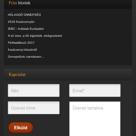
Friss
híreink
HÁLAADÓ ÜNNEPSÉG
2018 Karácsonyán
IEBC - Indiaiak Európáért
A sír üres, a kő elgördült, elvégeztetett
Férfitalálkozó 2017
Karácsonyi köszöntő
Ünnepelünk csendesen...
Kapcsolat