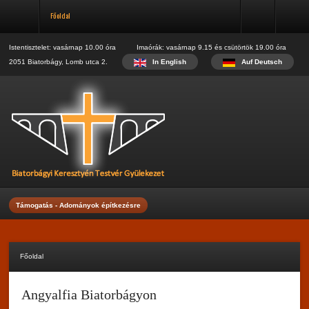
Főoldal
Regisztráció
Name:
Istentisztelet: vasárnap 10.00 óra Imaórák: vasárnap 9.15 és csütörtök 19.00 óra
*
2051 Biatorbágy, Lomb utca 2.
In English
Auf Deutsch
Username:
*
E-mail:
*
Verify E-mail:
*
Password:
Támogatás - Adományok építkezésre
*
Verify Password:
Főoldal
*
Fields marked with an asterisk (*) are required.
Angyalfia Biatorbágyon