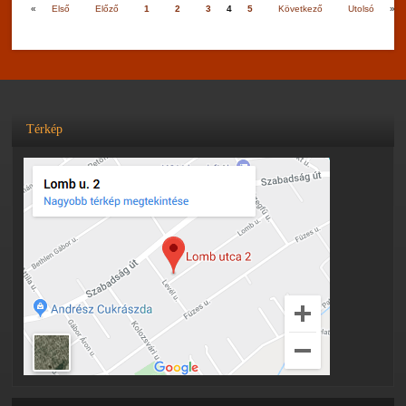
«
Első
Előző
1
2
3
4
5
Következő
Utolsó
»
Térkép