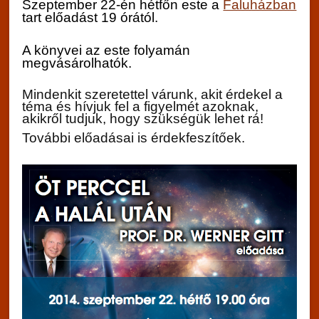
Szeptember 22-én hétfőn este a
Faluházban
tart előadást 19 órától.
A könyvei az este folyamán
megvásárolhatók.
Mindenkit szeretettel várunk, akit érdekel a
téma és hívjuk fel a figyelmét azoknak,
akikről tudjuk, hogy szükségük lehet rá!
További előadásai is érdekfeszítőek.