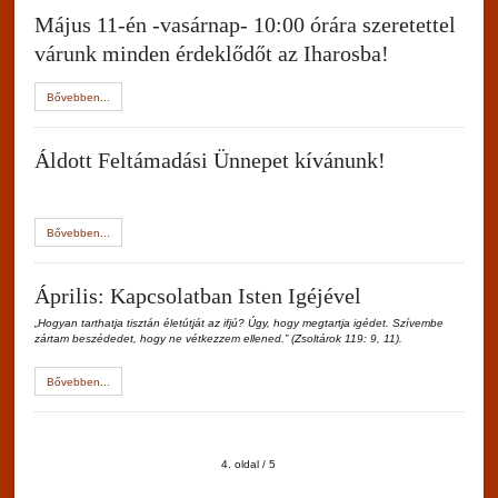
Május 11-én -vasárnap- 10:00 órára szeretettel
várunk minden érdeklődőt az Iharosba!
Bővebben...
Áldott Feltámadási Ünnepet kívánunk!
Bővebben...
Április: Kapcsolatban Isten Igéjével
„Hogyan tarthatja tisztán életútját az ifjú? Úgy, hogy megtartja igédet. Szívembe
zártam beszédedet, hogy ne vétkezzem ellened.” (Zsoltárok 119: 9, 11).
Bővebben...
4. oldal / 5