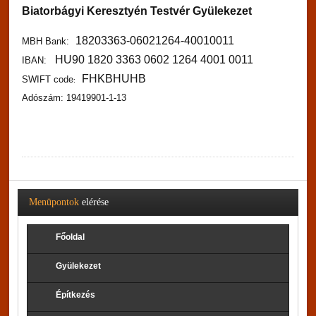
Biatorbágyi Keresztyén Testvér Gyülekezet
18203363-06021264-40010011
MBH Bank:
HU90
1820 3363 0602 1264 4001 0011
IBAN:
FHKBHUHB
SWIFT code
:
Adószám: 19419901-1-13
Menüpontok
elérése
Főoldal
Gyülekezet
Építkezés