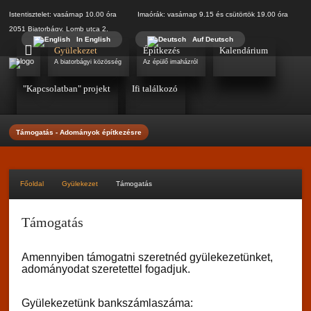
Istentisztelet: vasárnap 10.00 óra Imaórák: vasárnap 9.15 és csütörtök 19.00 óra
2051 Biatorbágy, Lomb utca 2.
In English
Auf Deutsch
Gyülekezet
Építkezés
Kalendárium
A biatorbágyi közösség
Az épülő imaházról
"Kapcsolatban" projekt
Ifi találkozó
Támogatás - Adományok építkezésre
Főoldal
Gyülekezet
Támogatás
Támogatás
Amennyiben támogatni szeretnéd gyülekezetünket,
adományodat szeretettel fogadjuk.
Gyülekezetünk bankszámlaszáma: