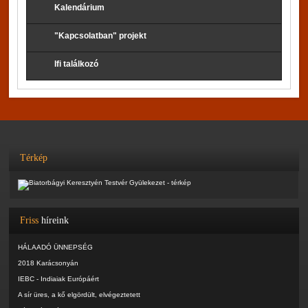
Kalendárium
"Kapcsolatban" projekt
Ifi találkozó
Térkép
Friss
híreink
HÁLAADÓ ÜNNEPSÉG
2018 Karácsonyán
IEBC - Indiaiak Európáért
A sír üres, a kő elgördült, elvégeztetett