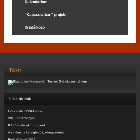
Kalendárium
"Kapcsolatban" projekt
Ifi találkozó
Térkép
Friss
híreink
HÁLAADÓ ÜNNEPSÉG
2018 Karácsonyán
IEBC - Indiaiak Európáért
A sír üres, a kő elgördült, elvégeztetett
Férfitalálkozó 2017