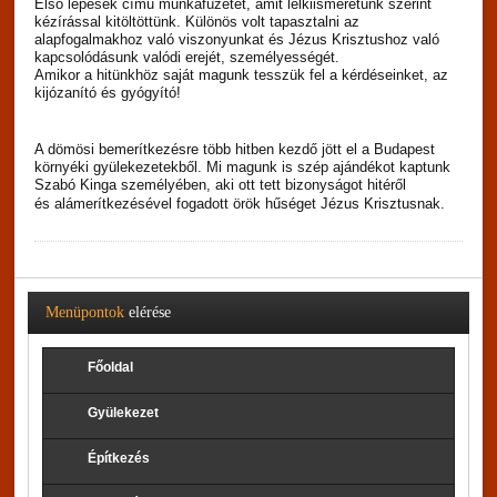
Első lépések című munkafüzetét, amit lelkiismeretünk szerint
kézírással kitöltöttünk. Különös volt tapasztalni az
alapfogalmakhoz való viszonyunkat és Jézus Krisztushoz való
kapcsolódásunk valódi erejét, személyességét.
Amikor a hitünkhöz saját magunk tesszük fel a kérdéseinket, az
kijózanító és gyógyító!
A dömösi bemerítkezésre több hitben kezdő jött el a Budapest
környéki gyülekezetekből. Mi magunk is szép ajándékot kaptunk
Szabó Kinga személyében, aki ott tett bizonyságot hitéről
és
alámerítkezésével
fogadott örök hűséget Jézus Krisztusnak.
Menüpontok
elérése
Főoldal
Gyülekezet
Építkezés