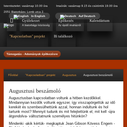
Istentisztelet: vasárnap 10.00 óra Imaórák: vasárnap 9.15 és csütörtök 19.00 óra
2051 Biatorbágy, Lomb utca 2.
In English
Auf Deutsch
Gyülekezet
Építkezés
Kalendárium
A biatorbágyi közösség
Az épülő imaházról
"Kapcsolatban" projekt
Ifi találkozó
Támogatás - Adományok építkezésre
Főoldal
"Kapcsolatban" projekt
Augusztus
Augusztusi beszámoló
Augusztusi beszámoló
Augusztusban kapcsolatban voltunk a hitben kezdőkkel.
Mindannyian kezdők voltunk egyszer, így visszapörgettük az idő
kerekét és szembesülhettünk azzal, honnan indultunk és hol
tartunk most? Mennyit tudunk és mit felejtettünk el, mit kell -újra
átgondolva- változtatnunk személyes hitünkön?
Mindenki -akik kértük- megkaptuk Jean Gibson Kövess Engem -