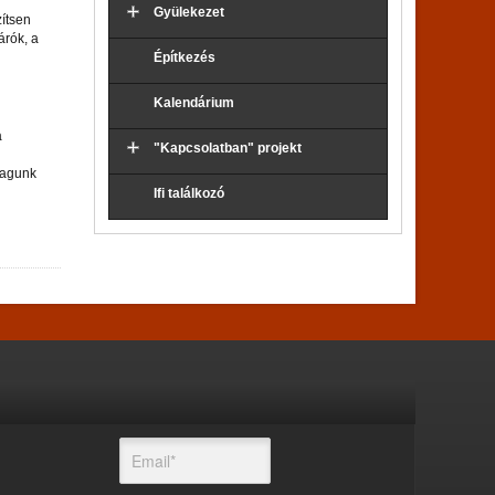
Gyülekezet
zítsen
árók, a
Építkezés
Kalendárium
a
"Kapcsolatban" projekt
magunk
Ifi találkozó