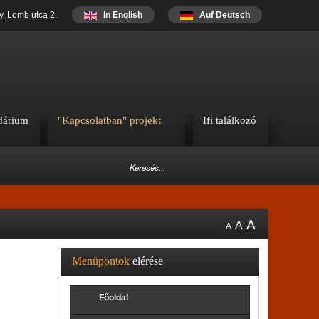
y, Lomb utca 2.
In English
Auf Deutsch
dárium
"Kapcsolatban" projekt
Ifi találkozó
A
A
A
Menüpontok
elérése
Főoldal