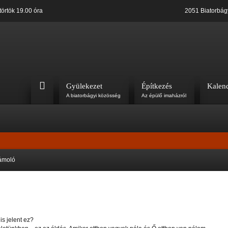
örtök 19.00 óra
2051 Biatorbág
Gyülekezet
Építkezés
Kalen
A biatorbágyi közösség
Az épülő imaházról
zámoló
is jelent ez?