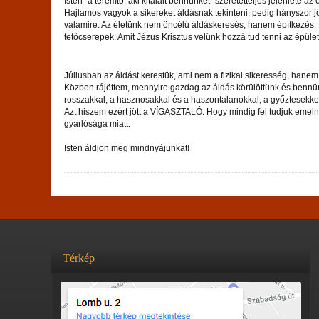
Isten -a teremtő, aki kitalált bennünket- szeretetteljes jelenléte 
Hajlamos vagyok a sikereket áldásnak tekinteni, pedig hányszor jö
valamire. Az életünk nem öncélú áldáskeresés, hanem építkezés. I
tetőcserepek. Amit Jézus Krisztus velünk hozzá tud tenni az épület
Júliusban az áldást kerestük, ami nem a fizikai sikeresség, hane
Közben rájöttem, mennyire gazdag az áldás körülöttünk és bennünk,
rosszakkal, a hasznosakkal és a haszontalanokkal, a győztesekkel 
Azt hiszem ezért jött a VÍGASZTALÓ. Hogy mindig fel tudjuk emel
gyarlósága miatt.
Isten áldjon meg mindnyájunkat!
Térkép