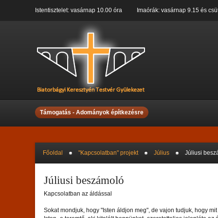
Istentisztelet: vasárnap 10.00 óra Imaórák: vasárnap 9.15 és csüt
Támogatás - Adományok építkezésre
Főoldal
"Kapcsolatban" projekt
Július
Júliusi bes
Júliusi beszámoló
Kapcsolatban az áldással
Sokat mondjuk, hogy "Isten áldjon meg", de vajon tudjuk, hogy mit 