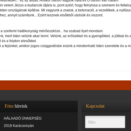
az életünkben... ez az áldás. Amikor otthon vagyok nála és Ő otthon van nálam.
n velem Jézus a kudarcok útjára is, pont azért, hogy felnyissa a szemem és felkés
sten országának építése. Mi vagyunk a zsaluk, a betonacél, a vezetékek, a nyílász
hez, annyit számítunk... Ezért lesznek elsőkből utolsók és viszont.
m a szellemi hatékonyság mérőeszköze... ha szabad ilyet mondani.
 mert Isten velünk akar lenni. Velünk, az erősekkel és a gyengékkel, a jókkal és 
és a folyton elesőkkel.
ni a fejünket, amikor jogos csüggedésbe esünk a mindenható Isten szeretete és a 
Friss
híreink
Kapcsolat
HÁLAADÓ ÜNNEPSÉG
2018 Karácsonyán